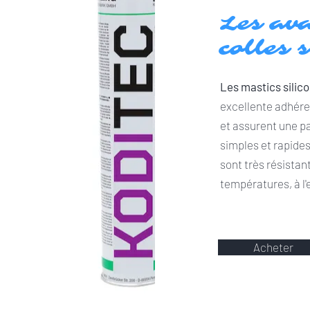
Les av
colles 
Les mastics silic
excellente adhér
et assurent une pa
simples et rapides 
sont très résistan
températures, à l'
Acheter