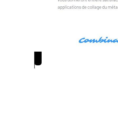
applications de collage du métal
Combina
COLLER ALUMINIUM SUR ALUMINIUM
Coller
Aluminium
sur
Aluminium
Coller
Alu
sur
Alu