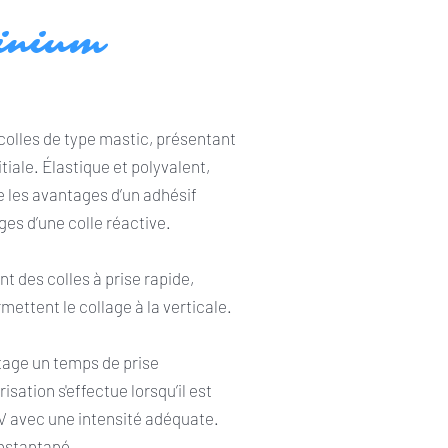
minium
olles de type mastic, présentant
tiale. Élastique et polyvalent,
 les avantages d’un adhésif
ges d’une colle réactive.
t des colles à prise rapide,
mettent le collage à la verticale.
tage un temps de prise
isation s'effectue lorsqu’il est
 avec une intensité adéquate.
instantané.