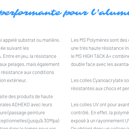
 performante pour l'alu
i appelé substrat ou matière,
Les MS Polymères sont des c
ée suivant les
une très haute résistance ini
. Entre en jeu, la résistance
le MS HIGH TACK A+ combine
t aux pelages, mais également
double face avec les avanta
a résistance aux conditions
ion extérieur.
Les colles Cyanoacrylate son
résistantes aux chocs et per
site des produits de haute
urales ADHEKO avec leurs
Les colles UV ont pour avan
ure (passage peinture
contrôlé. En effet, la polymér
ceptionnelles (jusqu’à 30Mpa)
exposé à un rayonnement UV
tion dans le temps pour vos
On obtient donc un collage 