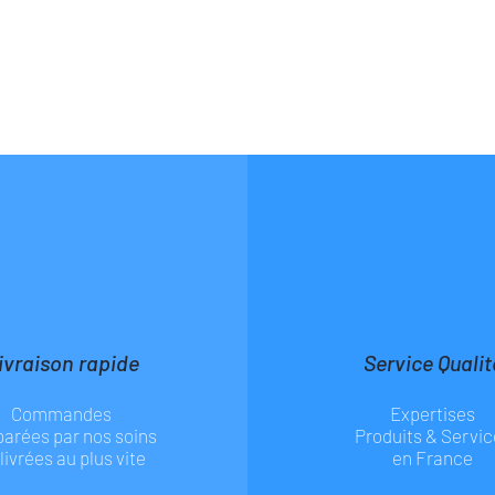
ivraison rapide
Service Qualit
Commandes
Expertises
parées par nos soins
Produits & Servic
 livrées au plus vite
en France