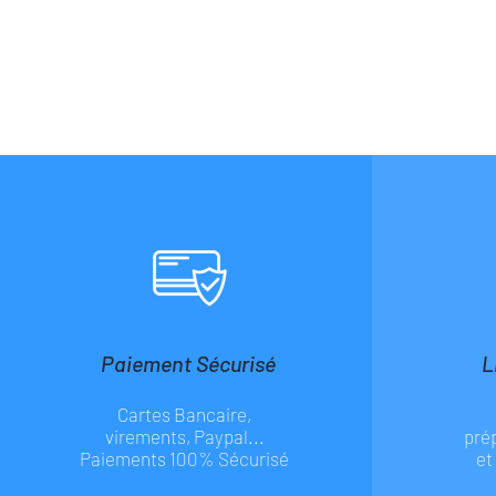
Paiement Sécurisé
L
Cartes Bancaire,
virements, Paypal...
pré
Paiements 100% Sécurisé
et