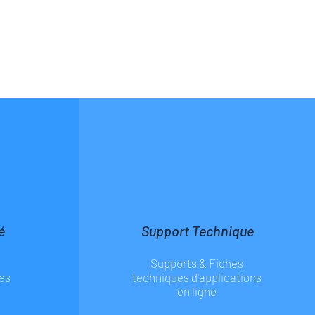
é
Support Technique
Supports & Fiches
es
techniques d'applications
en ligne