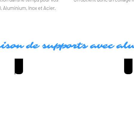
, Aluminium, Inox et Acier.
ison de supports avec a
COLLER ALUMINIUM SUR INOX
Co
Coller
Col
Aluminium
Al
sur
su
Inox
Ac