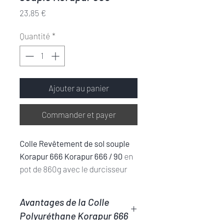
Prix
23,85 €
Quantité
*
Ajouter au panier
Commander et payer
Colle Revêtement de sol souple
Korapur 666 Korapur 666 / 90
en
pot de 860g avec le durcisseur
Koracur TH650 en 140g.
Colle réactive spécialement
Avantages de la Colle
adaptée au collage de métal et
Polyuréthane Korapur 666
présentant une bonne adhérence