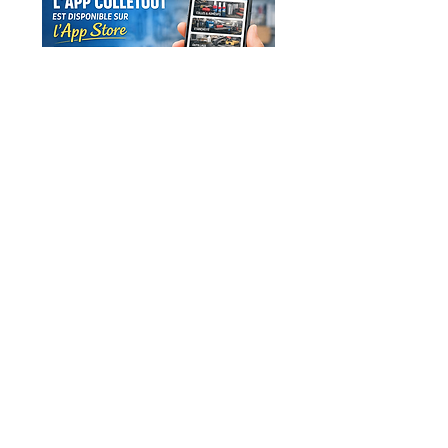
La colle
professionnelle
en ligne !
Boutique
Colles
À propos
Blog
Contact