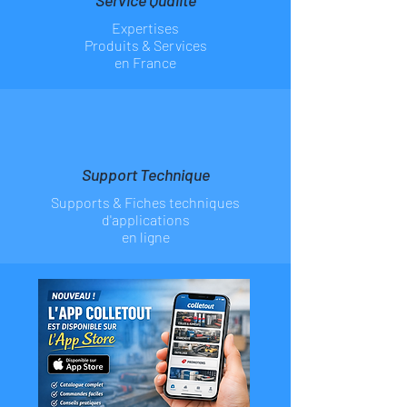
Service Qualité
Expertises
Produits & Services
en France
Support Technique
Supports & Fiches
techniques
d'applications
en ligne