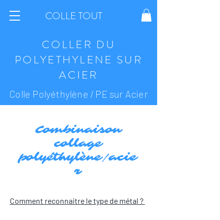
COLLE TOUT
COLLER DU
POLYETHYLENE SUR
ACIER
Colle Polyéthylène / PE sur Acier
Combinaison
collage
polyéthylène/acie
r
Comment reconnaitre le type de métal ?