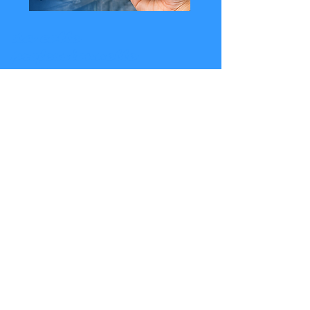
La colle
professionnelle
en ligne !
Boutique
Colles
À propos
Blog
Contact
Paiements Sécurisés
Aide