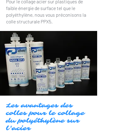
Pour le collage acier sur plastiques de
faible énergie de surface tel que le
polyéthylène, nous vous préconisons la
colle structurale PPX5.
Les avantages des
colles pour le collage
du polyéthylène sur
l'acier