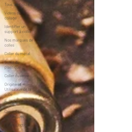
Tous les posts
Vidéos de
collage
Identifier un
support à coller
Nos marques de
colles
Coller du métal
Coller du
plastique
Coller du verre
Origine et
Utilisation de la
colle
Piscine
Conseils
techniques
Colles Loctite