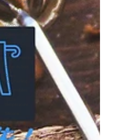
Colles Adheko
Maison /
Bricolage
Véhicules
Colles Bostik
Colles UV
Colles
Transparentes
Coller du bois
Colles
Kommerling
Automobiles
Haute
température
Silicone
Les métiers
Nos conseils