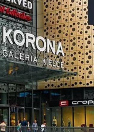
Colles Adheko
Maison /
Bricolage
Véhicules
Colles Bostik
Colles UV
Colles
Transparentes
Coller du bois
Colles
Kommerling
Automobiles
Haute
température
Silicone
Les métiers
Nos conseils