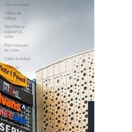
Tous les posts
Vidéos de
collage
Identifier un
support à
coller
Nos marques
de colles
Coller du métal
Coller du
plastique
Coller du verre
Origine et
Utilisation de la
colle
Piscine
Conseils
techniques
Colles Loctite