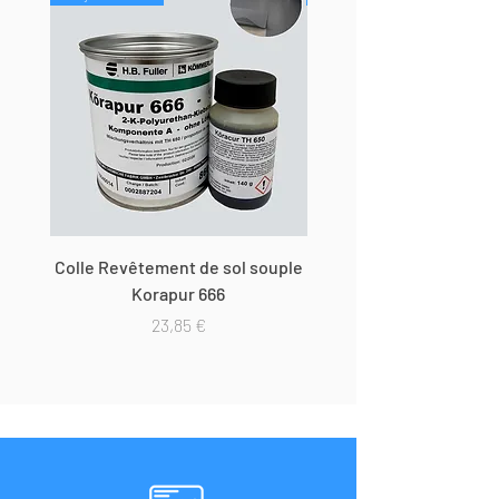
Colle Revêtement de sol souple
Dévidoir de table auto
Korapur 666
Prix
23,85 €