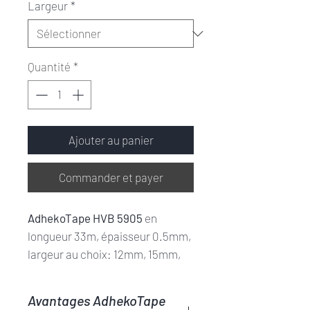
Largeur
*
Quantité
*
Ajouter au panier
Commander et payer
AdhekoTape HVB 5905
en
longueur 33m, épaisseur 0.5mm,
largeur au choix: 12mm, 15mm,
19mm ou 25mm.
AdhekoTape HVB 5905
est un
Avantages AdhekoTape
ruban double face mousse