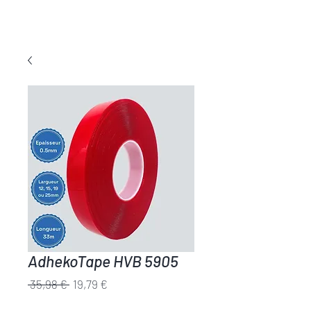
COLLE TOUT
AdhekoTape HVB 5905
Prix
Prix
 35,98 € 
19,79 €
original
promotionnel