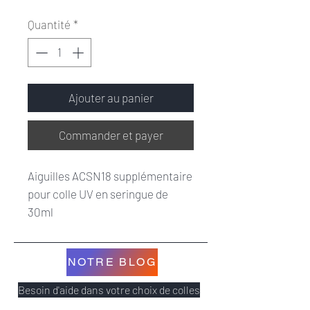
Quantité
*
Ajouter au panier
Commander et payer
Aiguilles ACSN18 supplémentaire
pour colle UV en seringue de
30ml
Longueur aiguille: 12.7mm
Sachet de 10 aiguilles
NOTRE BLOG
Besoin d'aide dans votre choix de colles