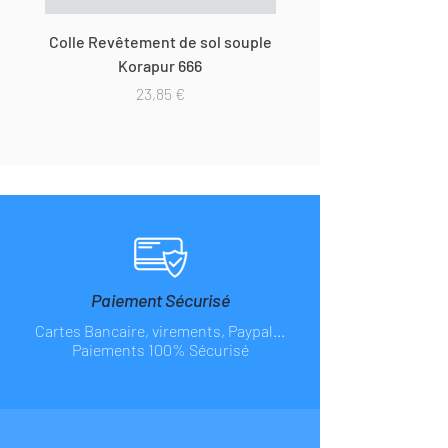
Colle Revêtement de sol souple
Dévidoir de table auto
Korapur 666
Prix
23,85 €
Paiement Sécurisé
Cartes Bancaire, virements, Paypal...
Paiements 100% Sécurisé