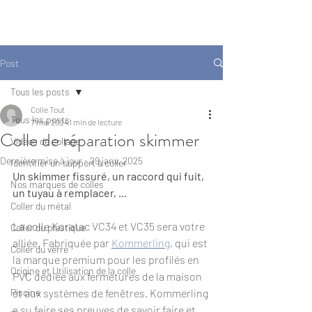
COLLE TOUT
Post
Tous les posts
Colle Tout
Tous les posts
7 mai 2024
1 min de lecture
Colle de réparation skimmer
Vidéos de collage
Dernière mise à jour :
29 janv. 2025
Identifier un support à coller
Un skimmer fissuré, un raccord qui fuit, 
Nos marques de colles
un tuyau à remplacer, ... 
Coller du métal
La colle Koratac VC34 et VC35 sera votre 
Coller du plastique
alliée. Fabriquée par 
Kommerling
, qui est 
Coller du verre
la marque premium pour les profilés en 
Origine et Utilisation de la colle
PVC dédiée aux fermetures de la maison 
Piscine
et aux systèmes de fenêtres. Kommerling 
a su faire ses preuves de savoir faire et 