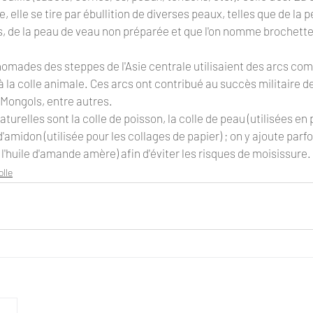
, elle se tire par ébullition de diverses peaux, telles que de la
, de la peau de veau non préparée et que l'on nomme brochette d
mades des steppes de l'Asie centrale utilisaient des arcs comp
 à la colle animale. Ces arcs ont contribué au succès militaire d
 Mongols, entre autres.
naturelles sont la colle de poisson, la colle de peau (utilisées en 
 d'amidon (utilisée pour les collages de papier) ; on y ajoute parfo
 l'huile d'amande amère) afin d'éviter les risques de moisissure.
olle