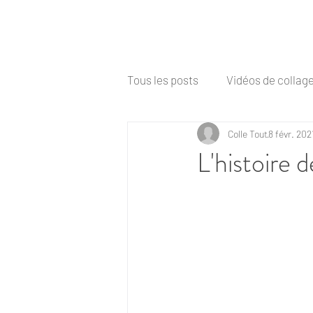
SHOP
COLLES
SOLUTIONS
SUPPORTS
MARQUES
Tous les posts
Vidéos de collag
Colle Tout
8 févr. 202
Coller du plastique
Coller 
L'histoire d
Colles Loctite
Colles Adhe
Colles Transparentes
Coll
Silicone
Les métiers