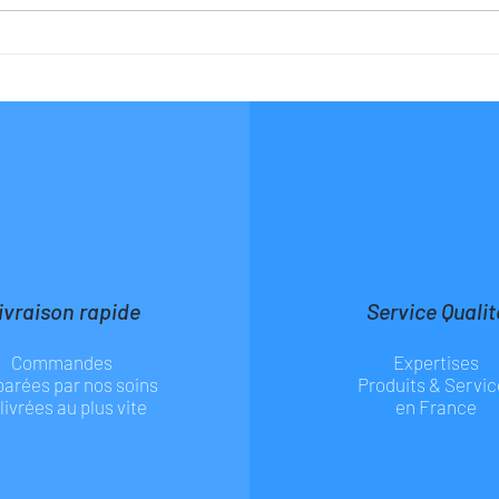
ivraison rapide
Service Qualit
Commandes
Expertises
parées par nos soins
Produits & Servic
 livrées au plus vite
en France