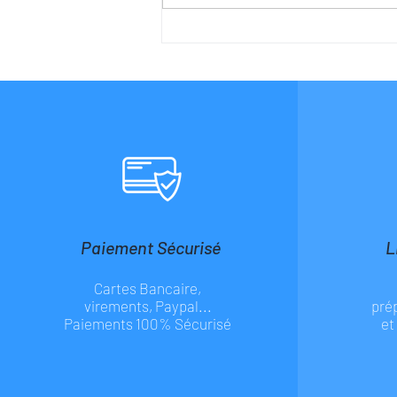
Les colles MMA - méthacrylate
de méthyle
Paiement Sécurisé
L
Cartes Bancaire,
virements, Paypal...
pré
Paiements 100% Sécurisé
et