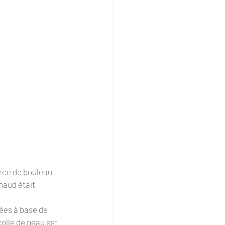
corce de bouleau 
haud était 
uées à base de 
colle de peau est 