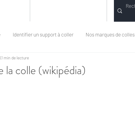
COLLE TOUT
MEDIAS
e
Identifier un support à coller
Nos marques de colles
1
1 min de lecture
du verre
Origine et Utilisation de la colle
Piscine
e la colle (wikipédia)
ko
Maison / Bricolage
Véhicules
Colles Bostik
er du bois
Colles Kommerling
Automobiles
Haut
Nos conseils