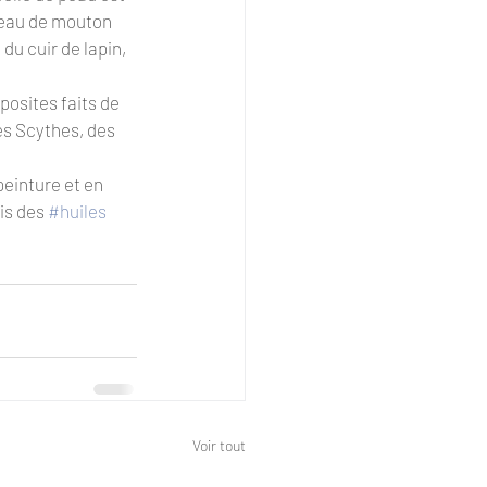
 peau de mouton 
u cuir de lapin, 
osites faits de 
es Scythes, des 
peinture et en 
is des 
#huiles
Voir tout