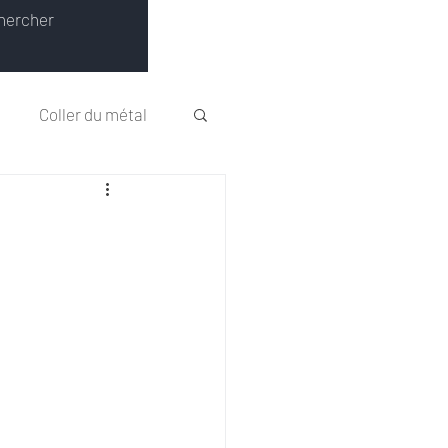
Connexion
Coller du métal
Conseils techniques
Colles UV
e température