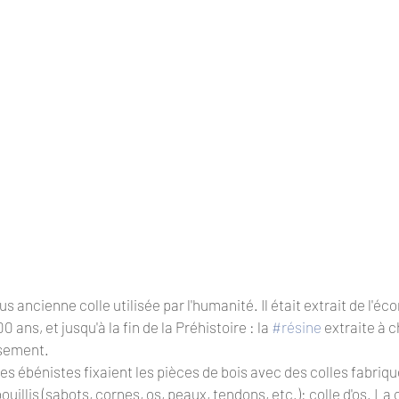
lus ancienne colle utilisée par l'humanité. Il était extrait de l'é
ans, et jusqu'à la fin de la Préhistoire : la 
#résine
 extraite à c
ssement.
les ébénistes fixaient les pièces de bois avec des colles fabriq
illis (sabots, cornes, os, peaux, tendons, etc.): colle d'os. La 