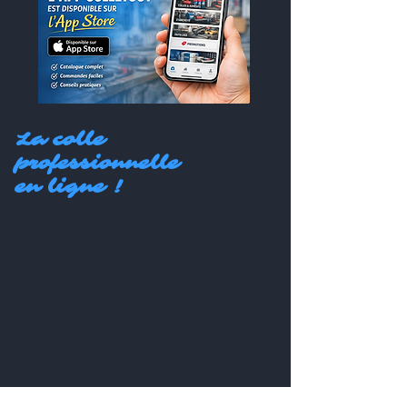
La colle
professionnelle
en ligne !
Boutique
Colles
À propos
Blog
Contact