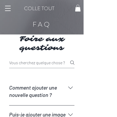
COLLE TOUT
FAQ
Foire aux
questions
Comment ajouter une
nouvelle question ?
Pour ajouter une nouvelle
questions, allez aux paramètres de
Puis-je ajouter une image