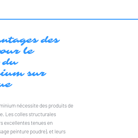
antages des
pour le
e du
ium sur
ue
uminium nécessite des produits de
. Les colles structurales
s excellentes tenues en
age peinture poudre), et leurs