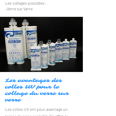
Les collages possibles :
-Verre sur Verre
Les avantages des
colles UV pour le
collage du verre sur
verre
Les colles UV ont pour avantage un