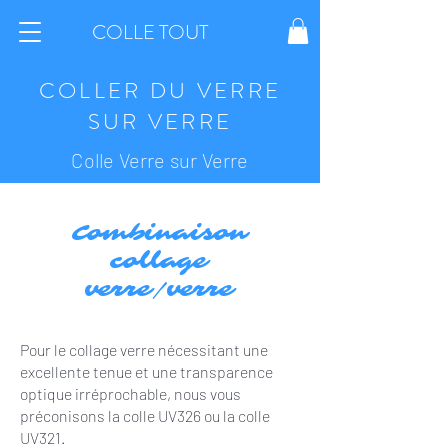
COLLE TOUT
COLLER DU VERRE
SUR VERRE
Colle Verre sur Verre
Combinaison
collage
verre/verre
Pour le collage verre nécessitant une
excellente tenue et une transparence
optique irréprochable, nous vous
préconisons la colle UV326 ou la colle
UV321.