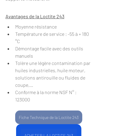
Avantages de la Loctite 243
Moyenne résistance
Température de service : -55 à + 180 
°C
Démontage facile avec des outils 
manuels
Tolère une légère contamination par 
huiles industrielles, huile moteur, 
solutions antirouille ou fluides de 
coupe,...
Conforme à la norme NSF N° : 
123000
Fiche Technique de la Loctite 243
ACHETER LA LOCTITE 243