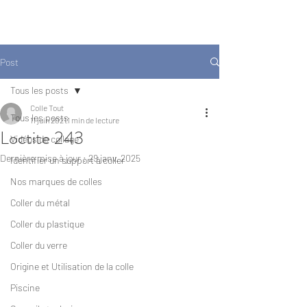
COLLE TOUT
Post
Tous les posts
Colle Tout
Tous les posts
11 juin 2021
1 min de lecture
Loctite 243
Vidéos de collage
Dernière mise à jour :
29 janv. 2025
Identifier un support à coller
Nos marques de colles
Coller du métal
Coller du plastique
Coller du verre
Origine et Utilisation de la colle
Piscine