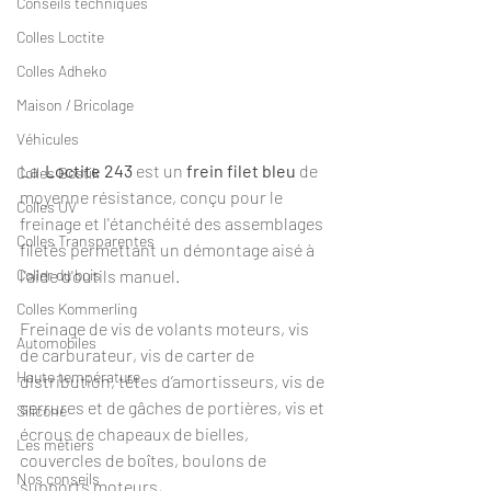
Conseils techniques
Colles Loctite
Colles Adheko
Maison / Bricolage
Véhicules
La 
 Loctite 243
 est un 
frein filet bleu
 de 
Colles Bostik
moyenne résistance, conçu pour le 
Colles UV
freinage et l'étanchéité des assemblages 
Colles Transparentes
filetés permettant un démontage aisé à 
l'aide d'outils manuel.
Coller du bois
Colles Kommerling
Freinage de vis de volants moteurs, vis 
Automobiles
de carburateur, vis de carter de 
Haute température
distribution, têtes d’amortisseurs, vis de 
serrures et de gâches de portières, vis et 
Silicone
écrous de chapeaux de bielles, 
Les métiers
couvercles de boîtes, boulons de 
Nos conseils
supports moteurs, ...